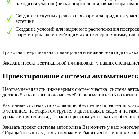
находится участок (риски подтопления, оврагообразование
Создание искусных рельефных форм для придания участ
эстетики
Создание условий для надежного расположения построе
форм и прокладки необходимых инженерных коммуника
Грамотная вертикальная планировка и инженерная подготовка 
Заказать проект вертикальной планировки у наших специалис
Проектирование системы автоматическ
Неотъемлемая часть инженерных систем участка -система автом
должно быть отлажено до мелочей. Современные технологии по
Различные системы, позволяющие обеспечивать растения влагой
в теплицах, на открытом грунте, в цветниках, в садах и на г
урожая и цветения сада: важно при этом учитывать особенност
Заказать проект системы автополива Вы можете у нас: многол
Обращайтесь к нам, и мы поможем избавиться от лишних хлопот