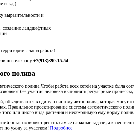
 и т.д.)
ку выразительности и
к, создание ландшафтных
ций
территории - наша работа!
тов по телефону
+7(913)390-15-54
.
ого полива
атического полива.Чтобы работа всех сетей на участке была сог
зволяют без участия человека выполнять регулярные процессы, 
, объединяются в единую систему автополива, которая могут ох
азонах. Правильное проектирование системы автоматического пол
ь того или иного вида растения и необходимую ему норму полив
етний опыт позволяет решать самые сложные задачи, а качестве
 по уходу за участком!
Подробнее