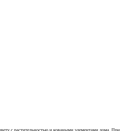
цвету с растительностью и коваными элементами дома. При