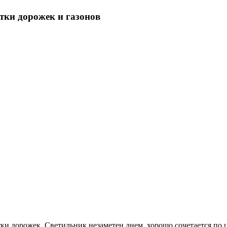
етки дорожек и газонов
и дорожек. Светильник незаметен днем, хорошо сочетается по 